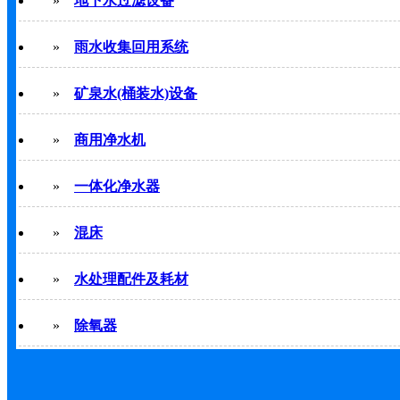
»
地下水过滤设备
»
雨水收集回用系统
»
矿泉水(桶装水)设备
»
商用净水机
»
一体化净水器
»
混床
»
水处理配件及耗材
»
除氧器